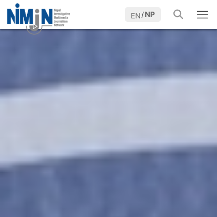
NP
/
EN