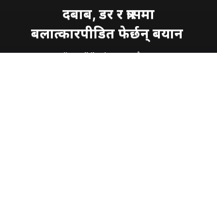
दबाब, डर र त्रासमा
बलात्कारपीडित फेर्छन् बयान
Ranjita Adhikari
शुक्रबार, भदौ १४, २०८१
घटना जेठ २०, २०७६ को हो । त्यस दिन दाङ, तुलसीपुरमा
डेरा गरी बस्दै आएकी एक महिलालाई दुई जनाले बलात्कार
गरे । मध्यरातमा महिलाको डेरामा पुगेका उनीहरूले ढोका
ढकढकाए ।
हावाहुरी चलेको रातमा समस्यामा परी कसैले सहयोगका