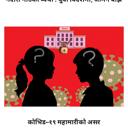
कोभिड–१९ महामारीको असर