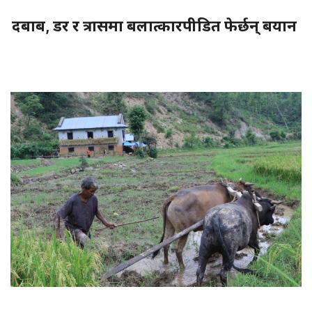
दबाब, डर र त्रासमा बलात्कारपीडित फेर्छन् बयान