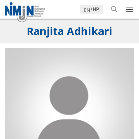
NP
/
EN
Ranjita Adhikari