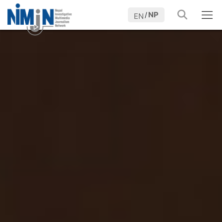
NP
/
EN