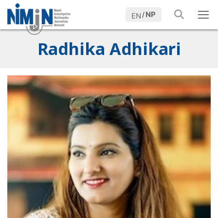
NP
/
EN
Radhika Adhikari