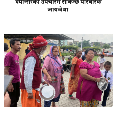
क्यान्सरको उपचारमै सकिन्छ परिवारकै
जायजेथा