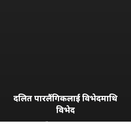
दलित पारलैंगिकलाई विभेदमाथि
विभेद
Manika BK
बुधबार, माघ ९, २०८१