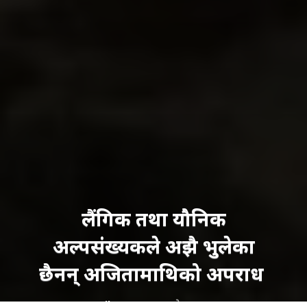
लैंगिक तथा यौनिक
अल्पसंख्यकले अझै भुलेका
छैनन् अजितामाथिको अपराध
Manika BK
बुधबार, जेठ २३, २०८१