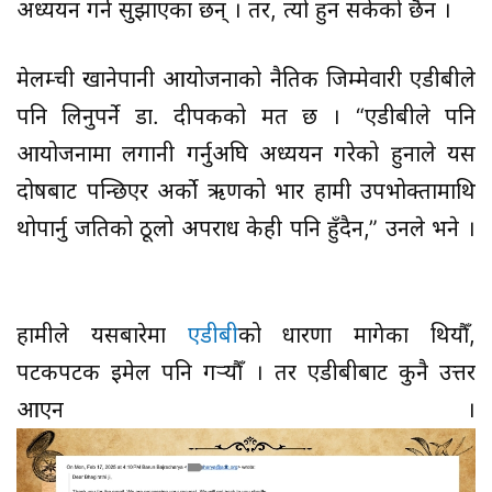
अध्ययन गर्न सुझाएका छन् । तर, त्यो हुन सकेको छैन ।
मेलम्ची खानेपानी आयोजनाको नैतिक जिम्मेवारी एडीबीले
पनि लिनुपर्ने डा. दीपकको मत छ । “एडीबीले पनि
आयोजनामा लगानी गर्नुअघि अध्ययन गरेको हुनाले यस
दोषबाट पन्छिएर अर्को ऋणको भार हामी उपभोक्तामाथि
थोपार्नु जतिको ठूलो अपराध केही पनि हुँदैन,” उनले भने ।
हामीले यसबारेमा
एडीबी
को धारणा मागेका थियौँ,
पटकपटक इमेल पनि गर्‍यौँ । तर एडीबीबाट कुनै उत्तर
आएन ।