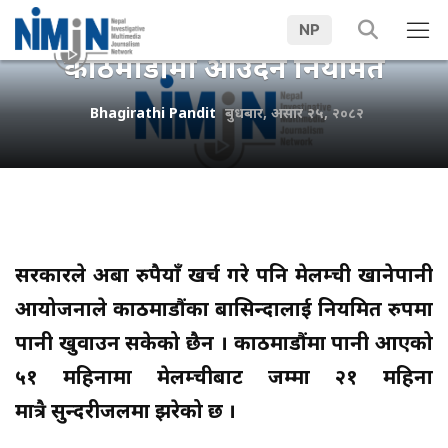
अर्बौँ खर्चिएको मेलम्चीको पानी
NP
काठमाडौंमा आउँदैन नियमित
Bhagirathi Pandit
बुधबार, असार २५, २०८२
सरकारले अर्बौँ रुपैयाँ खर्च गरे पनि मेलम्ची खानेपानी
आयोजनाले काठमाडौंका बासिन्दालाई नियमित रुपमा
पानी खुवाउन सकेको छैन । काठमाडौंमा पानी आएको
५१ महिनामा मेलम्चीबाट जम्मा २१ महिना
मात्रै सुन्दरीजलमा झरेको छ ।