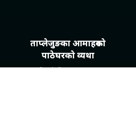
ताप्लेजुङका आमाहरूको
पाठेघरको व्यथा
Elina Diyali
शुक्रबार, साउन ४, २०८१
ताप्लेजुङको फुङलिङ नगरपालिका–२ कि सुमित्रा क्षेत्री (नाम
परिवर्तन) को १६ वर्षकै उमेरमा विवाह भयो । १७ वर्षमै