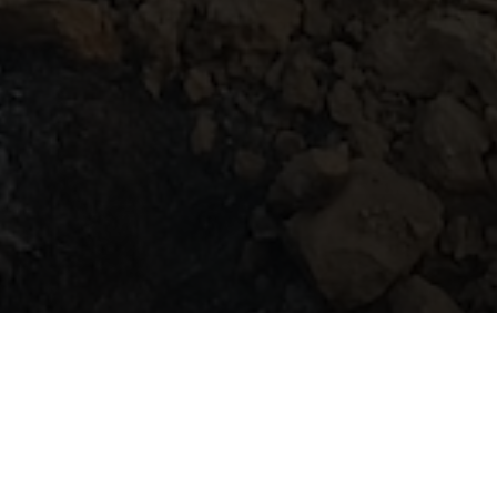
गल छेउका घर, डढेलोको
Sita Limbu
सोमबार, जेठ २६, २०८२