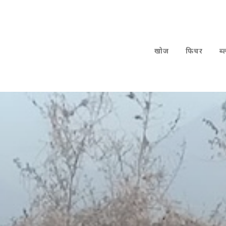
खोज
फिचर
ब