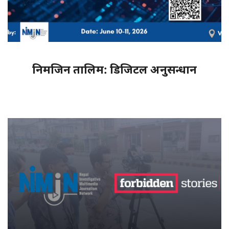
निमजिन तालिम: डिजिटल अनुसन्धान