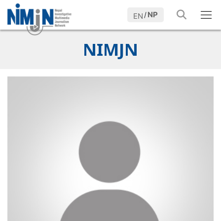
NP
/
EN
NIMJN